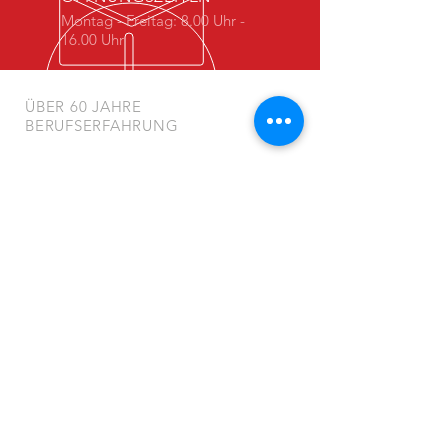
Montag - Freitag: 8.00 Uhr -
16.00 Uhr
ÜBER 60 JAHRE
BERUFSERFAHRUNG
NAVIGATION
Startseite
Leistungen
Kontakt
Datenschutzerklärung
Impressum
BESUCHEN SIE UNS
Friedrich Wolf & Sohn
Inh. Hans-Joachim Wolf e.K.