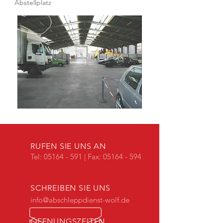
Abstellplatz
RUFEN SIE UNS AN
Tel:
05164 - 591
| Fax: 05164 - 594
SCHREIBEN SIE UNS
info@abschleppdienst-wolf.de
ÖFFNUNGSZEITEN