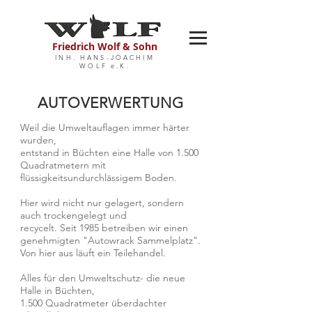
Friedrich Wolf & Sohn
INH. HANS-JOACHIM
WOLF e.K.
AUTOVERWERTUNG
Weil die Umweltauflagen immer härter
wurden,
entstand in Büchten eine Halle von 1.500
Quadratmetern mit
flüssigkeitsundurchlässigem Boden.
Hier wird nicht nur gelagert, sondern
auch trockengelegt und
recycelt. Seit 1985 betreiben wir einen
genehmigten "Autowrack Sammelplatz".
Von hier aus läuft ein Teilehandel.
Alles für den Umweltschutz- die neue
Halle in Büchten,
1.500 Quadratmeter überdachter