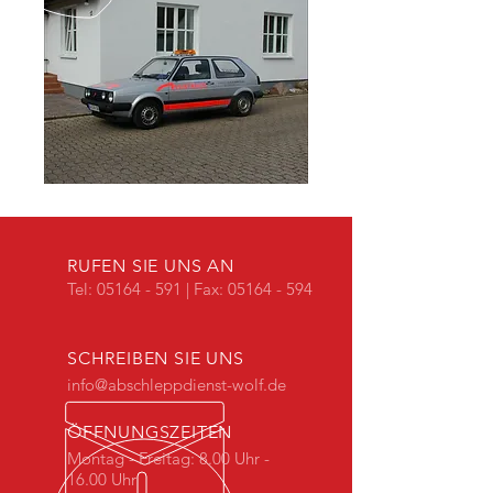
RUFEN SIE UNS AN
Tel:
05164 - 591
| Fax: 05164 - 594
SCHREIBEN SIE UNS
info@abschleppdienst-wolf.de
ÖFFNUNGSZEITEN
Montag - Freitag: 8.00 Uhr -
16.00 Uhr