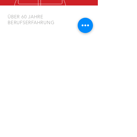
ÜBER 60 JAHRE
BERUFSERFAHRUNG
NAVIGATION
Startseite
Leistungen
Kontakt
Datenschutzerklärung
Impressum
BESUCHEN SIE UNS
Friedrich Wolf & Sohn
Inh. Hans-Joachim Wolf e.K.
29690 Grethem
Büchtener Hauptstraße 11
Tel.: 05164 / 591